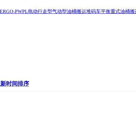
ERGO-PWPL电动行走型
气动型油桶搬运堆码车
平衡重式油桶搬