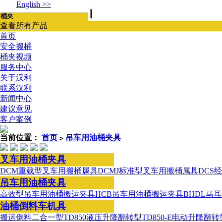
English >>
查看所有产品
首页
安全搬桶
桶夹视频
服务中心
关于汉利
联系汉利
新闻中心
建议意见
客户案例
当前位置：
首页
吊车用油桶夹具
>
叉车用油桶夹具
DCM重载型叉车用搬桶属具
DCMJ标准型叉车用搬桶属具
DCS
吊车用油桶夹具
高效型吊车用油桶搬运夹具
HCB吊车用油桶搬运夹具
BHDL马
油桶倒料车机具
搬运倒料二合一型
TD850液压升降翻转型
TD850-E电动升降翻转