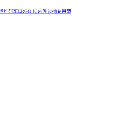
运堆码车
ERGO-IC内卷边桶专用型