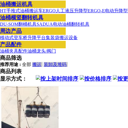
油桶搬运机具
HT手推式油桶搬运车
ERGO人工液压升降型
ERGO-E电动升降型
油桶横竖翻转机具
DU-SOM翻桶机具
SADUA电动油桶翻转机具
周边产品
移动式登车桥
升降平台
集装袋搬运设备
产品配件
油桶夹具配件
油桶龙头/阀门
商品筛选
推荐用途 :
全部
搬运
装卸及堆码
商品列表
显示方式：