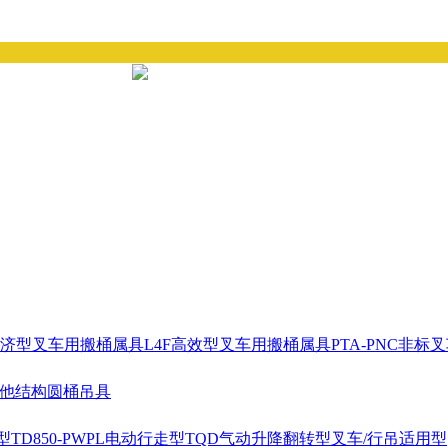
经济型叉车用搬桶属具
L4F高效型叉车用搬桶属具
PTA-PNC非
耳他结构圆桶吊具
型
TD850-PWPL电动行走型
TQD气动升降翻转型
叉车/行吊适用型