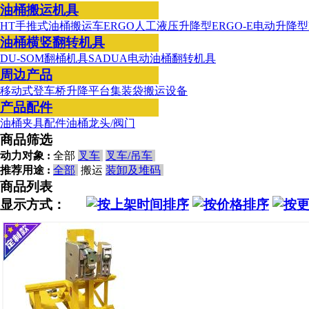
油桶搬运机具
HT手推式油桶搬运车
ERGO人工液压升降型
ERGO-E电动升降型
油桶横竖翻转机具
DU-SOM翻桶机具
SADUA电动油桶翻转机具
周边产品
移动式登车桥
升降平台
集装袋搬运设备
产品配件
油桶夹具配件
油桶龙头/阀门
商品筛选
动力对象 :
全部
叉车
叉车/吊车
推荐用途 :
全部
搬运
装卸及堆码
商品列表
显示方式：