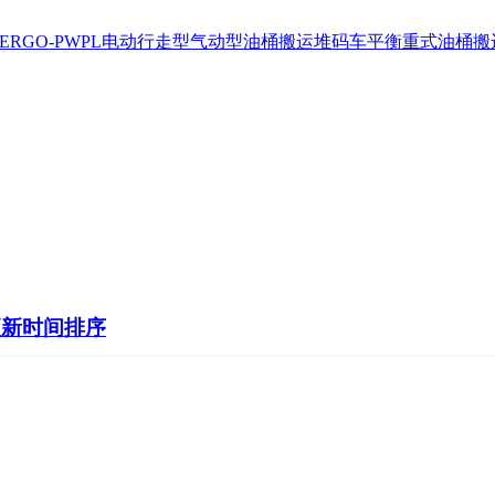
ERGO-PWPL电动行走型
气动型油桶搬运堆码车
平衡重式油桶搬