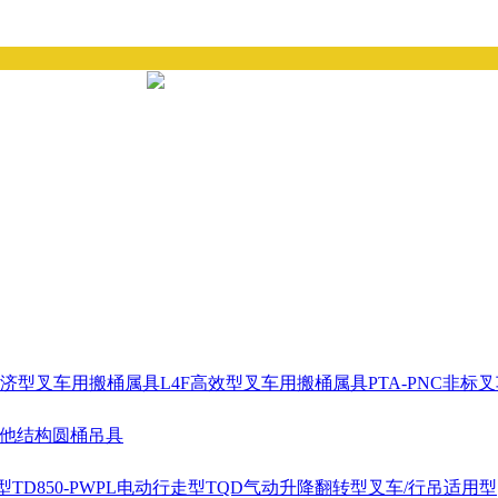
经济型叉车用搬桶属具
L4F高效型叉车用搬桶属具
PTA-PNC非
耳他结构圆桶吊具
型
TD850-PWPL电动行走型
TQD气动升降翻转型
叉车/行吊适用型