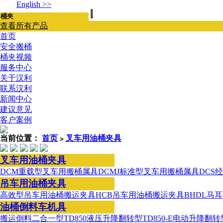
English >>
查看所有产品
首页
安全搬桶
桶夹视频
服务中心
关于汉利
联系汉利
新闻中心
建议意见
客户案例
当前位置：
首页
叉车用油桶夹具
>
叉车用油桶夹具
DCM重载型叉车用搬桶属具
DCMJ标准型叉车用搬桶属具
DCS
吊车用油桶夹具
高效型吊车用油桶搬运夹具
HCB吊车用油桶搬运夹具
BHDL马
油桶倒料车机具
搬运倒料二合一型
TD850液压升降翻转型
TD850-E电动升降翻转