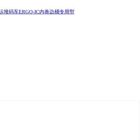
运堆码车
ERGO-IC内卷边桶专用型