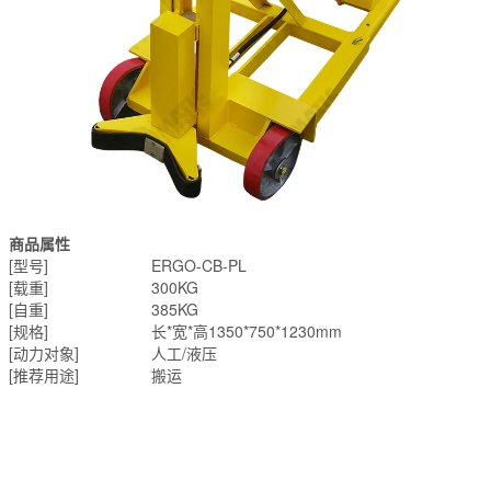
商品属性
[型号]
ERGO-CB-PL
[载重]
300KG
[自重]
385KG
[规格]
长*宽*高1350*750*1230mm
[动力对象]
人工/液压
[推荐用途]
搬运