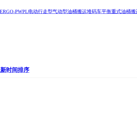
ERGO-PWPL电动行走型
气动型油桶搬运堆码车
平衡重式油桶搬