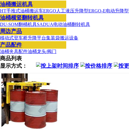
油桶搬运机具
HT手推式油桶搬运车
ERGO人工液压升降型
ERGO-E电动升降型
油桶横竖翻转机具
DU-SOM翻桶机具
SADUA电动油桶翻转机具
周边产品
移动式登车桥
升降平台
集装袋搬运设备
产品配件
油桶夹具配件
油桶龙头/阀门
商品列表
显示方式：