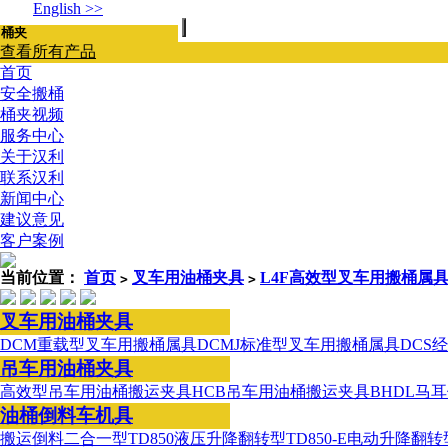
English >>
查看所有产品
首页
安全搬桶
桶夹视频
服务中心
关于汉利
联系汉利
新闻中心
建议意见
客户案例
当前位置：
首页
叉车用油桶夹具
L4F高效型叉车用搬桶属
>
>
叉车用油桶夹具
DCM重载型叉车用搬桶属具
DCMJ标准型叉车用搬桶属具
DCS
吊车用油桶夹具
高效型吊车用油桶搬运夹具
HCB吊车用油桶搬运夹具
BHDL马
油桶倒料车机具
搬运倒料二合一型
TD850液压升降翻转型
TD850-E电动升降翻转