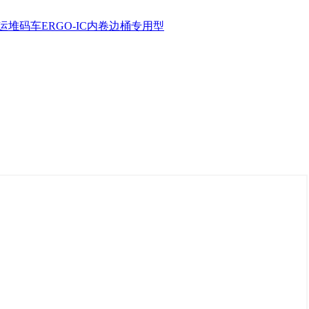
运堆码车
ERGO-IC内卷边桶专用型