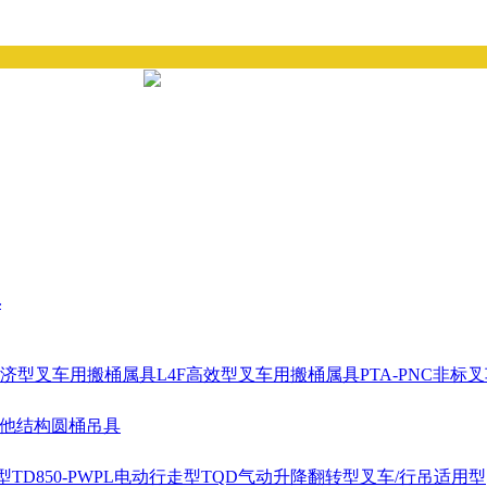
具
经济型叉车用搬桶属具
L4F高效型叉车用搬桶属具
PTA-PNC非
耳他结构圆桶吊具
型
TD850-PWPL电动行走型
TQD气动升降翻转型
叉车/行吊适用型