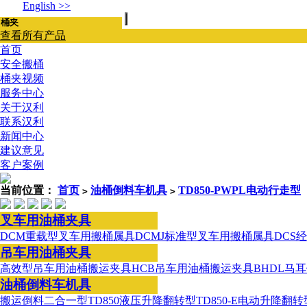
English >>
查看所有产品
首页
安全搬桶
桶夹视频
服务中心
关于汉利
联系汉利
新闻中心
建议意见
客户案例
当前位置：
首页
油桶倒料车机具
TD850-PWPL电动行走型
>
>
叉车用油桶夹具
DCM重载型叉车用搬桶属具
DCMJ标准型叉车用搬桶属具
DCS
吊车用油桶夹具
高效型吊车用油桶搬运夹具
HCB吊车用油桶搬运夹具
BHDL马
油桶倒料车机具
搬运倒料二合一型
TD850液压升降翻转型
TD850-E电动升降翻转