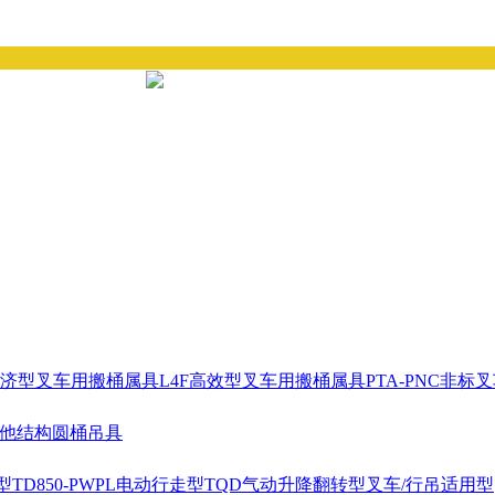
经济型叉车用搬桶属具
L4F高效型叉车用搬桶属具
PTA-PNC非
耳他结构圆桶吊具
型
TD850-PWPL电动行走型
TQD气动升降翻转型
叉车/行吊适用型