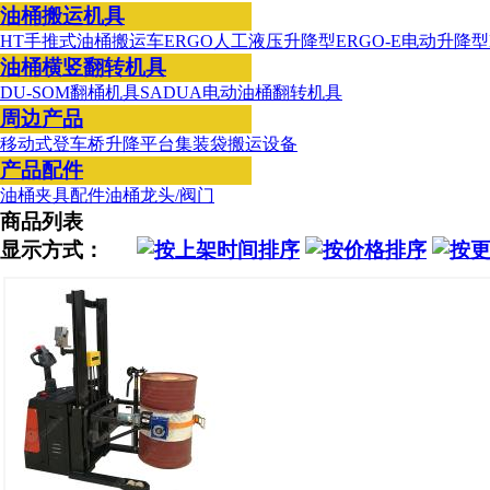
油桶搬运机具
HT手推式油桶搬运车
ERGO人工液压升降型
ERGO-E电动升降型
油桶横竖翻转机具
DU-SOM翻桶机具
SADUA电动油桶翻转机具
周边产品
移动式登车桥
升降平台
集装袋搬运设备
产品配件
油桶夹具配件
油桶龙头/阀门
商品列表
显示方式：