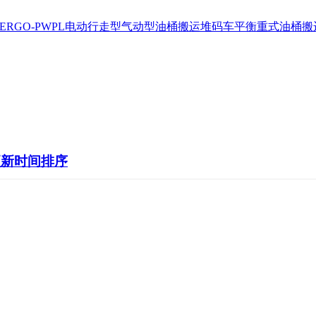
ERGO-PWPL电动行走型
气动型油桶搬运堆码车
平衡重式油桶搬