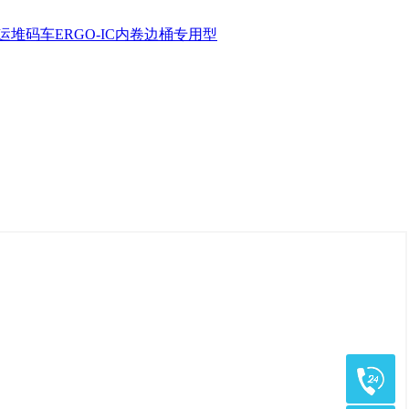
运堆码车
ERGO-IC内卷边桶专用型